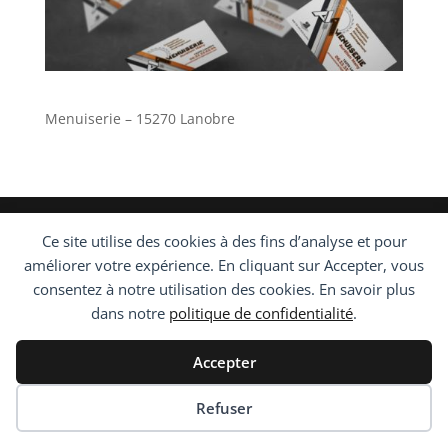
Menuiserie – 15270 Lanobre
Designed by
www.graphic-artense.fr
- Copyright ©
Ce site utilise des cookies à des fins d’analyse et pour
2021 - Graphic-Artense 19110 Bort les Orgues
améliorer votre expérience. En cliquant sur Accepter, vous
consentez à notre utilisation des cookies. En savoir plus
dans notre
politique de confidentialité
.
Accepter
Refuser